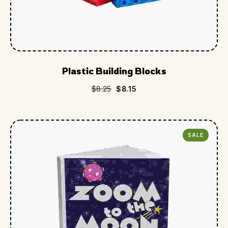
Plastic Building Blocks
$
8.25
$
8.15
SALE