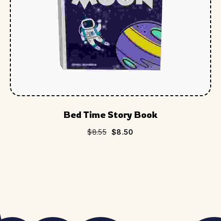
Bed Time Story Book
$
8.55
$
8.50