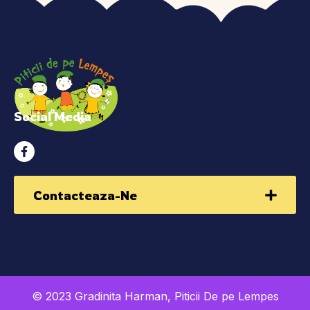
Social Media
Contacteaza-Ne
© 2023 Gradinita Harman, Piticii De pe Lempes