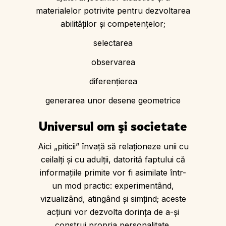
materialelor potrivite pentru dezvoltarea
abilităţilor şi competenţelor;
selectarea
observarea
diferenţierea
generarea unor desene geometrice
Universul om şi societate
Aici „piticii” învaţă să relaţioneze unii cu
ceilalţi şi cu adulții, datorită faptului că
informaţiile primite vor fi asimilate într-
un mod practic: experimentând,
vizualizând, atingând şi simţind; aceste
acţiuni vor dezvolta dorinţa de a-şi
construi propria personalitate.