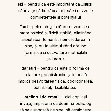
ski
– pentru că este important ca „piticii”
să înveţe să fie răbdatori, să-şi dezvolte
competenţele şi potenţialul
înot
– petru că „piticii” au nevoie de o
stare psihică şi fizică stabilă, eliminând
anxietatea, temerile, neîncrederea în
sine, şi nu în ultimul rând are loc
formarea şi dezvoltare motricitaţii
graosiere.
dansuri
– pentru că este o formă de
relaxare prin distracţie şi totodată
implică dezvoltarea fizică, coordonarea,
echilibrul, flexibilitatea.
atelierul de emoţii
– aici copilaşii
învaţă, împreună cu doamna psiholog
să se cunoască pe sine, să gestioneze