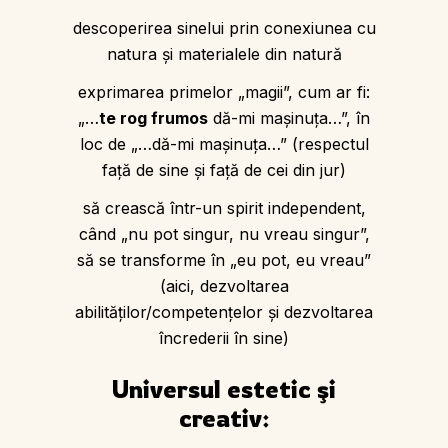
descoperirea sinelui prin conexiunea cu
natura și materialele din natură
exprimarea primelor „magii”, cum ar fi:
„…
te rog frumos
dă-mi mașinuța…”, în
loc de „…dă-mi mașinuța…” (respectul
față de sine şi față de cei din jur)
să crească într-un spirit independent,
când „nu pot singur, nu vreau singur”,
să se transforme în „eu pot, eu vreau”
(aici, dezvoltarea
abilităţilor/competenţelor şi dezvoltarea
încrederii în sine)
Universul estetic şi
creativ: