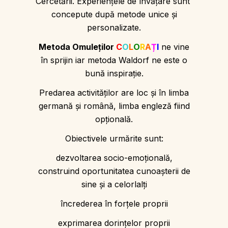
Cercetării. Experiențele de învățare sunt
concepute după metode unice și
personalizate.
Metoda Omuleților
C
O
L
O
R
A
Ț
I
ne vine
în sprijin iar metoda Waldorf ne este o
bună inspirație.
Predarea activităţilor are loc și în limba
germană și română, limba engleză fiind
opţională.
Obiectivele urmărite sunt:
dezvoltarea socio-emoţională,
construind oportunitatea cunoaşterii de
sine şi a celorlalţi
încrederea în forţele proprii
exprimarea dorinţelor proprii