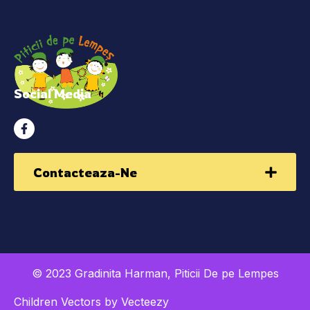
Social Media
Contacteaza-Ne
© 2023 Gradinita Harman, Piticii De pe Lempes
Children Vectors by Vecteezy