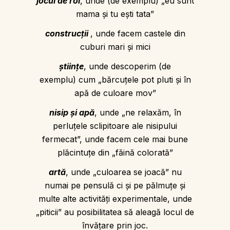
jocul de rol
, unde (de exemplu) „eu sunt
mama şi tu eşti tata”
construcţii
, unde facem castele din
cuburi mari şi mici
ştiinţe
, unde descoperim (de
exemplu) cum „bărcuţele pot pluti şi în
apă de culoare mov”
nisip şi apă
, unde „ne relaxăm, în
perluţele sclipitoare ale nisipului
fermecat”, unde facem cele mai bune
plăcintuţe din „făină colorată”
artă
, unde „culoarea se joacă” nu
numai pe pensulă ci şi pe pălmuţe şi
multe alte activităţi experimentale, unde
„piticii” au posibilitatea să aleagă locul de
învăţare prin joc.