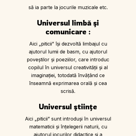
să ia parte la jocurile muzicale etc.
Universul limbă şi
comunicare :
Aici „piticii” îşi dezvoltă limbajul cu
ajutorul lumii de basm, cu ajutorul
poveştilor şi poeziilor, care introduc
copilul în universul creativităţii şi al
imaginaţiei, totodată învăţând ce
înseamnă exprimarea orală şi cea
scrisă.
Universul ştiinţe
Aici „piticii” sunt introduşi în universul
matematicii şi înţelegerii naturii, cu
ajutorul jocurilor didactice şi a