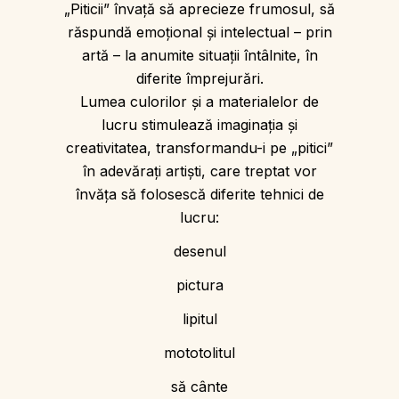
„Piticii” învaţă să aprecieze frumosul, să
răspundă emoţional şi intelectual – prin
artă – la anumite situaţii întâlnite, în
diferite împrejurări.
Lumea culorilor şi a materialelor de
lucru stimulează imaginaţia şi
creativitatea, transformandu-i pe „pitici”
în adevăraţi artişti, care treptat vor
învăţa să folosescă diferite tehnici de
lucru:
desenul
pictura
lipitul
mototolitul
să cânte