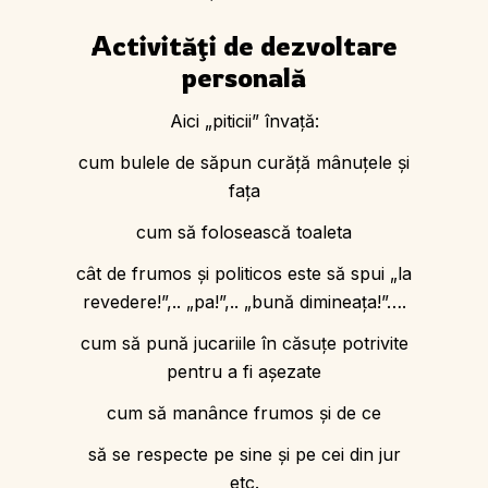
Activităţi de dezvoltare
personală
Aici „piticii” învaţă:
cum bulele de săpun curăţă mânuţele şi
faţa
cum să folosească toaleta
cât de frumos şi politicos este să spui „la
revedere!”,.. „pa!”,.. „bună dimineaţa!”….
cum să pună jucariile în căsuţe potrivite
pentru a fi aşezate
cum să manânce frumos și de ce
să se respecte pe sine şi pe cei din jur
etc.