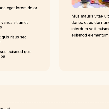
unc eget lorem dolor
Mus mauris vitae ult
varius sit amet
donec et ec dui nun
as
interdum velit euis
euismod elementum i
t quis risus sed
e
sus euismod quis
iba
ws yet