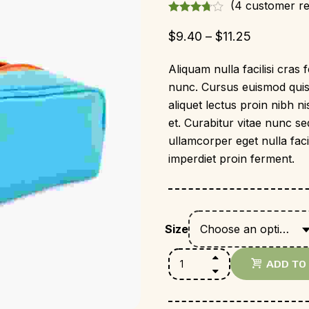
(
4
customer re
$
9.40
–
$
11.25
Aliquam nulla facilisi cras
nunc. Cursus euismod quis 
aliquet lectus proin nibh 
et. Curabitur vitae nunc sed
ullamcorper eget nulla facilis
imperdiet proin ferment.
Size
Choose an option
ADD TO