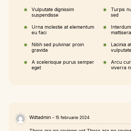
Vulputate dignissim
Turpis n
suspendisse
sed
Urna molestie at elementum
Interdum 
eu faci
mattiser
Nibh sed pulvinar proin
Lacinia a
gravida
vulputat
A scelerisque purus semper
Arcu cur
eget
viverra n
Wdtadmin
–
15 februarie 2024
There are no reviews yet There are no revie