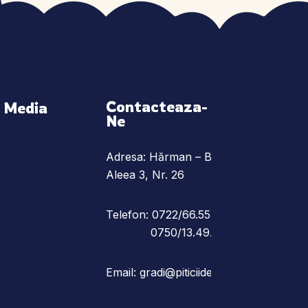
Contacteaza-
l Media
Ne
Adresa: Hărman – Braşov,
Aleea 3, Nr. 26
Telefon: 0722/66.55.78
0750/13.49.25
Email:
gradi@piticiidepelempes.ro